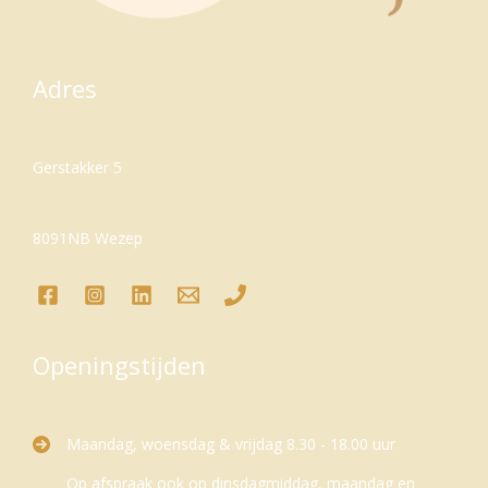
Adres
Gerstakker 5
8091NB Wezep
Openingstijden
Maandag, woensdag & vrijdag 8.30 - 18.00 uur
Op afspraak ook op dinsdagmiddag, maandag en