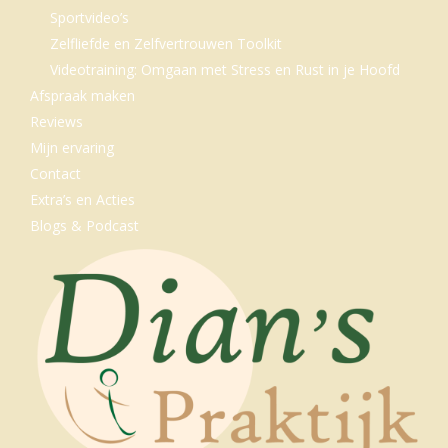
Sportvideo’s
Zelfliefde en Zelfvertrouwen Toolkit
Videotraining: Omgaan met Stress en Rust in je Hoofd
Afspraak maken
Reviews
Mijn ervaring
Contact
Extra’s en Acties
Blogs & Podcast