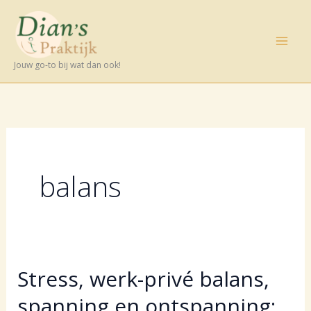
Ga
naar
de
Jouw go-to bij wat dan ook!
inhoud
balans
Stress, werk-privé balans,
spanning en ontspanning: