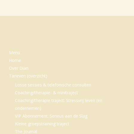
balans,
spanning
en
ontspanning:
het
is
Menu
een
Home
kunst
Over Dian
Tarieven (overzicht)
die
erg
Losse sessies & telefonische consulten
Coaching/therapie- & minitraject
belangrijk
Coaching/therapie traject: Stressvrij leven (en
is
ondernemen)
voor
VIP Abonnement: Serieus aan de Slag
je
Kleine groepstraining traject
gezondheid..
The Journal