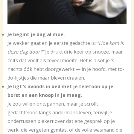
Je begint je dag al moe.
Je wekker gaat en je eerste gedachte is:
“Hoe kom ik
deze dag door?”
Je drukt drie keer op snooze, maar
zelfs dat voelt als teveel moeite. Het is alsof je ’s
nachts óók hebt doorgewerkt — in je hoofd, met to-
do-lijstjes die maar bleven draaien.
Je ligt ’s avonds in bed met je telefoon op je
borst en een knoop in je maag.
Je zou willen ontspannen, maar je scrollt
gedachteloos langs andermans leven, terwijl je
ondertussen piekert over dat ene gesprek op je
werk, die vergeten gymtas, of de volle wasmand die