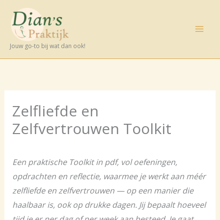
Ga
naar
de
Jouw go-to bij wat dan ook!
inhoud
Zelfliefde en
Zelfvertrouwen Toolkit
Een praktische Toolkit in pdf, vol oefeningen,
opdrachten en reflectie, waarmee je werkt aan méér
zelfliefde en zelfvertrouwen — op een manier die
haalbaar is, ook op drukke dagen. Jij bepaalt hoeveel
tijd je er per dag of per week aan besteed. Je gaat