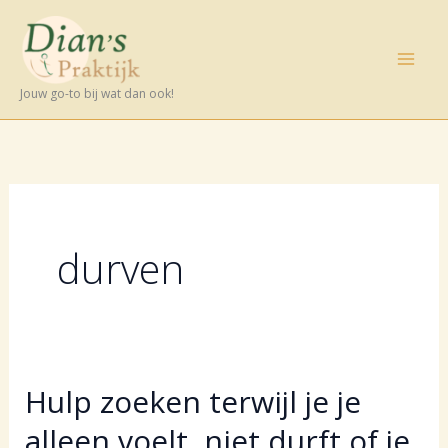
Ga
naar
de
Jouw go-to bij wat dan ook!
inhoud
durven
Hulp zoeken terwijl je je
alleen voelt, niet durft of je