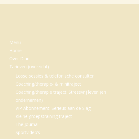
je
alleen
voelt,
niet
durft
Menu
of
Home
je
Over Dian
Tarieven (overzicht)
zelf
vindt
Losse sessies & telefonische consulten
Coaching/therapie- & minitraject
dat
Coaching/therapie traject: Stressvrij leven (en
je
ondernemen)
het
VIP Abonnement: Serieus aan de Slag
alleen
Kleine groepstraining traject
moet
The Journal
kunnen
Sportvideo’s