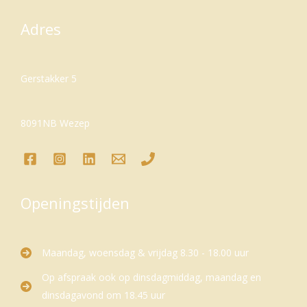
Adres
Gerstakker 5
8091NB Wezep
Openingstijden
Maandag, woensdag & vrijdag 8.30 - 18.00 uur
Op afspraak ook op dinsdagmiddag, maandag en
dinsdagavond om 18.45 uur