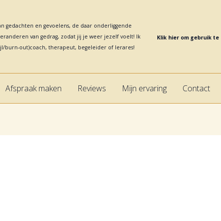
 van gedachten en gevoelens, de daar onderliggende
randeren van gedrag, zodat jij je weer jezelf voelt! Ik
Klik hier om gebruik t
jl/burn-out)coach, therapeut, begeleider of lerares!
Afspraak maken
Reviews
Mijn ervaring
Contact