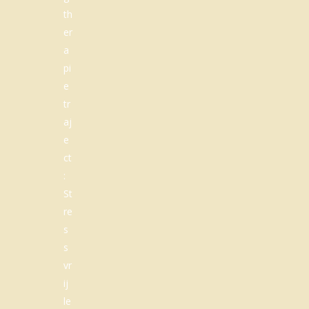
th
er
a
pi
e
tr
aj
e
ct
:
St
re
s
s
vr
ij
le