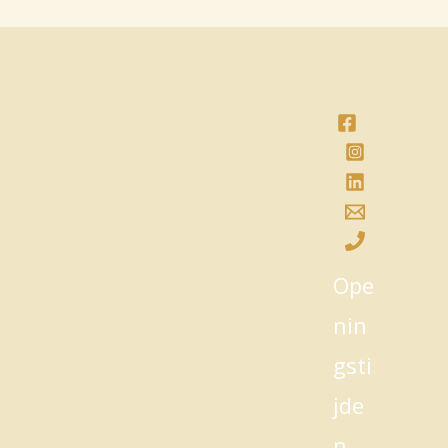
Ope
nin
gsti
jde
n