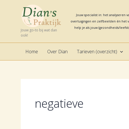
Ga
naar
Jouw specialist in: het analyseren
de
overtuigingen en zelfbeelden én het ve
inhoud
help je
als jouw (gezondheids/leefsti
Jouw go-to bij wat dan
ook!
Home
Over Dian
Tarieven (overzicht)
negatieve