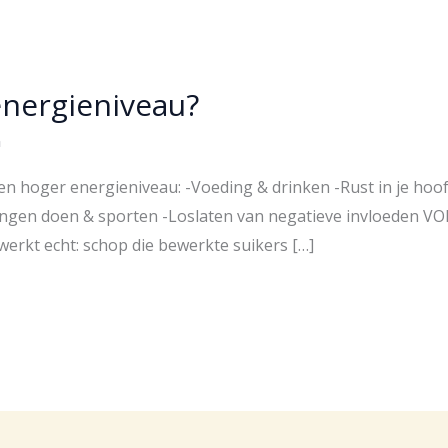
energieniveau?
n
 een hoger energieniveau: -Voeding & drinken -Rust in je h
ingen doen & sporten -Loslaten van negatieve invloeden V
werkt echt: schop die bewerkte suikers […]