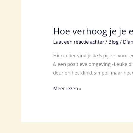
Hoe verhoog je je 
Laat een reactie achter
/
Blog
/
Dia
Hieronder vind je de 5 pijlers voor
& een positieve omgeving -Leuke d
deur en het klinkt simpel, maar het 
Hoe
Meer lezen »
verhoog
je
je
energieniveau?