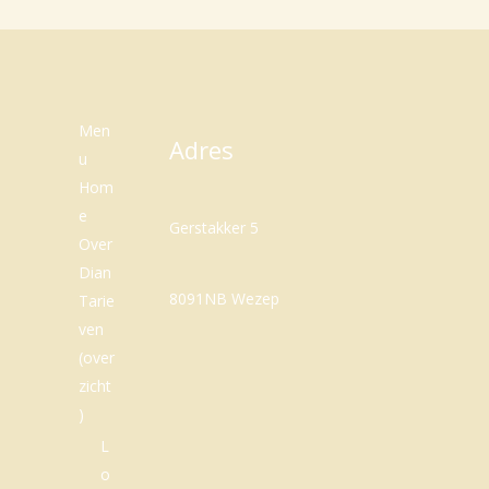
Men
Adres
u
Hom
e
Gerstakker 5
Over
Dian
8091NB Wezep
Tarie
ven
(over
zicht
)
L
o