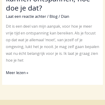
merken
doe je dat?
dat
je
Laat een reactie achter
/
Blog
/
Dian
last
Dit is een deel van mijn aanpak, voor hoe je meer
hebt
vrije tijd en ontspanning kan bereiken. Als je focust
van
op dat wat je allemaal ‘moet’, van jezelf of je
stress.
omgeving, lukt het je nooit. Je mag zelf gaan bepalen
wat nu écht belangrijk voor je is. Ik laat je graag zien
hoe je het
Meer
Meer lezen »
rust
in
je
hoofd,