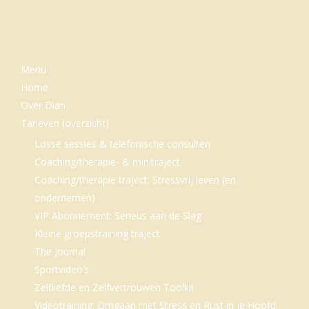
beter
kunnen
ontspannen,
hoe
Menu
doe
Home
je
Over Dian
Tarieven (overzicht)
dat?
Losse sessies & telefonische consulten
Coaching/therapie- & minitraject
Coaching/therapie traject: Stressvrij leven (en
ondernemen)
VIP Abonnement: Serieus aan de Slag
Kleine groepstraining traject
The Journal
Sportvideo’s
Zelfliefde en Zelfvertrouwen Toolkit
Videotraining: Omgaan met Stress en Rust in je Hoofd