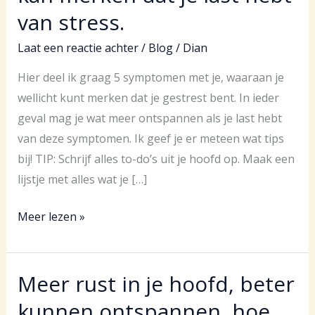
van stress.
Laat een reactie achter
/
Blog
/
Dian
Hier deel ik graag 5 symptomen met je, waaraan je
wellicht kunt merken dat je gestrest bent. In ieder
geval mag je wat meer ontspannen als je last hebt
van deze symptomen. Ik geef je er meteen wat tips
bij! TIP: Schrijf alles to-do’s uit je hoofd op. Maak een
lijstje met alles wat je […]
5
Meer lezen »
symptomen
waaraan
je
Meer rust in je hoofd, beter
kan
kunnen ontspannen, hoe