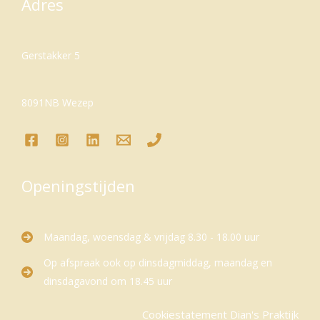
Adres
Gerstakker 5
8091NB Wezep
Openingstijden
Maandag, woensdag & vrijdag 8.30 - 18.00 uur
Op afspraak ook op dinsdagmiddag, maandag en
dinsdagavond om 18.45 uur
Cookiestatement Dian's Praktijk