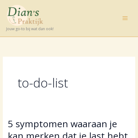
Ga
naar
de
Jouw go-to bij wat dan ook!
inhoud
to-do-list
5 symptomen waaraan je
kan merken dat je last hebt