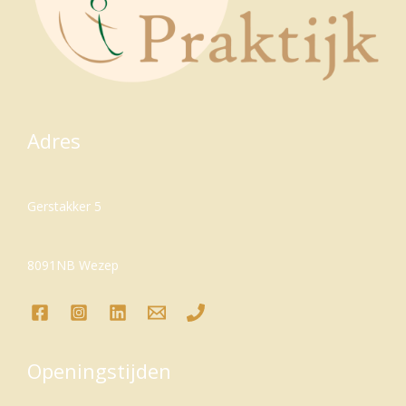
Adres
Gerstakker 5
8091NB Wezep
Openingstijden