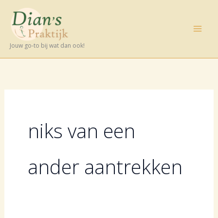
Ga
naar
de
Jouw go-to bij wat dan ook!
inhoud
niks van een
ander aantrekken